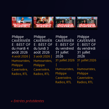
Philippe
Philippe
Philippe
Philippe
CAVERIVIÈR
CAVERIVIÈR
CAVERIVIÈR
CAVERIVIÈR
E : BEST OF
E : BEST OF
E : BEST OF
E : BEST OF
du mardi 4
du lundi 3
du vendreid
du vendredi
août 2026
août 2026
31 juillet
31 juillet
2026
2026
4 août 2026
|
3 août 2026
|
31 juillet 2026
31 juillet 2026
Humouristes
,
Humouristes
,
|
|
Philippe
Philippe
Humouristes
,
Humouristes
,
Caverivière
,
Caverivière
,
Philippe
Philippe
Radios
,
RTL
Radios
,
RTL
Caverivière
,
Caverivière
,
Radios
,
RTL
Radios
,
RTL
« Entrées précédentes