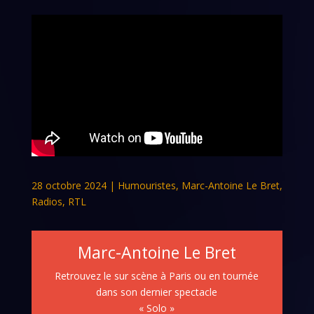
28 octobre 2024
|
Humouristes
,
Marc-Antoine Le Bret
,
Radios
,
RTL
Marc-Antoine Le Bret
Retrouvez le sur scène à Paris ou en tournée
dans son dernier spectacle
« Solo »