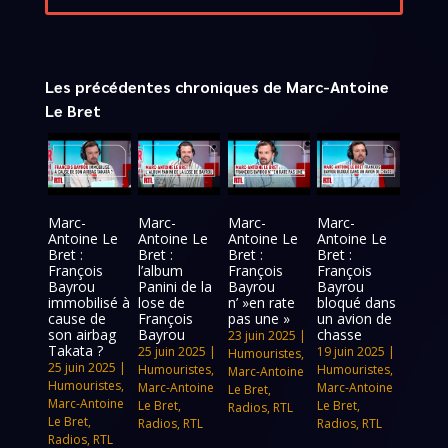
Les précédentes chroniques de Marc-Antoine
Le Bret
Marc-
Marc-
Marc-
Marc-
Antoine Le
Antoine Le
Antoine Le
Antoine Le
Bret :
Bret :
Bret :
Bret :
François
l’album
François
François
Bayrou
Panini de la
Bayrou
Bayrou
immobilisé à
lose de
n’ »en rate
bloqué dans
cause de
François
pas une »
un avion de
son airbag
Bayrou
chasse
23 juin 2025
|
Takata ?
25 juin 2025
|
19 juin 2025
|
Humouristes
,
25 juin 2025
|
Humouristes
,
Humouristes
,
Marc-Antoine
Humouristes
,
Marc-Antoine
Marc-Antoine
Le Bret
,
Marc-Antoine
Le Bret
,
Le Bret
,
Radios
,
RTL
Le Bret
,
Radios
,
RTL
Radios
,
RTL
Radios
,
RTL