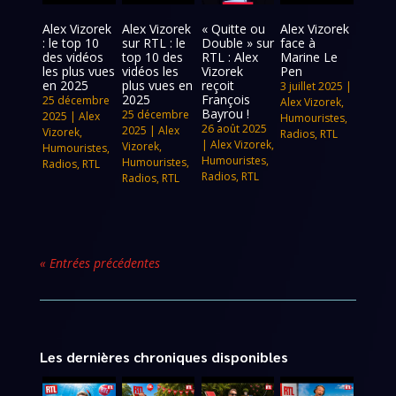
Alex Vizorek
Alex Vizorek
« Quitte ou
Alex Vizorek
: le top 10
sur RTL : le
Double » sur
face à
des vidéos
top 10 des
RTL : Alex
Marine Le
les plus vues
vidéos les
Vizorek
Pen
en 2025
plus vues en
reçoit
3 juillet 2025
|
2025
François
25 décembre
Alex Vizorek
,
Bayrou !
25 décembre
2025
|
Alex
Humouristes
,
26 août 2025
2025
|
Alex
Vizorek
,
Radios
,
RTL
|
Alex Vizorek
,
Vizorek
,
Humouristes
,
Humouristes
,
Humouristes
,
Radios
,
RTL
Radios
,
RTL
Radios
,
RTL
« Entrées précédentes
Les dernières chroniques disponibles