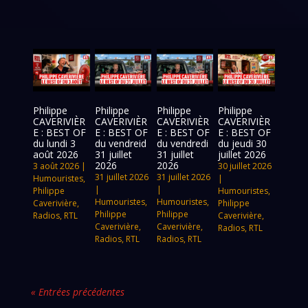
Philippe
Philippe
Philippe
Philippe
CAVERIVIÈR
CAVERIVIÈR
CAVERIVIÈR
CAVERIVIÈR
E : BEST OF
E : BEST OF
E : BEST OF
E : BEST OF
du lundi 3
du vendreid
du vendredi
du jeudi 30
août 2026
31 juillet
31 juillet
juillet 2026
2026
2026
3 août 2026
|
30 juillet 2026
31 juillet 2026
31 juillet 2026
Humouristes
,
|
|
|
Philippe
Humouristes
,
Humouristes
,
Humouristes
,
Caverivière
,
Philippe
Philippe
Philippe
Radios
,
RTL
Caverivière
,
Caverivière
,
Caverivière
,
Radios
,
RTL
Radios
,
RTL
Radios
,
RTL
« Entrées précédentes