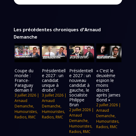
Les précédentes chroniques d’Arnaud
Demanche
Coupe du
Présidentiell
Présidentiell
« C’est le
monde :
e 2027 : un
e 2027 : un
deuxième
France-
candidat
nouveau
espion le
Paraguay
unique à
candidat à
moins
demain !!
droite?
gauche, le
discret
socialiste
après James
3 juillet 2026
|
3 juillet 2026
|
Philippe
Bond »
Arnaud
Arnaud
Brun
2 juillet 2026
|
Demanche
,
Demanche
,
2 juillet 2026
|
Arnaud
Humouristes
,
Humouristes
,
Arnaud
Demanche
,
Radios
,
RMC
Radios
,
RMC
Demanche
,
Humouristes
,
Humouristes
,
Radios
,
RMC
Radios
,
RMC