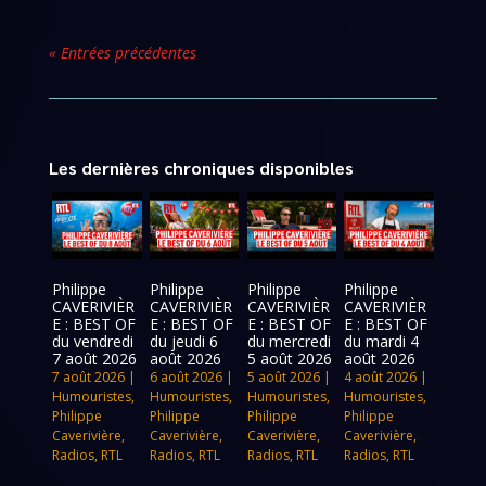
« Entrées précédentes
Les dernières chroniques disponibles
Philippe
Philippe
Philippe
Philippe
CAVERIVIÈR
CAVERIVIÈR
CAVERIVIÈR
CAVERIVIÈR
E : BEST OF
E : BEST OF
E : BEST OF
E : BEST OF
du vendredi
du jeudi 6
du mercredi
du mardi 4
7 août 2026
août 2026
5 août 2026
août 2026
7 août 2026
|
6 août 2026
|
5 août 2026
|
4 août 2026
|
Humouristes
,
Humouristes
,
Humouristes
,
Humouristes
,
Philippe
Philippe
Philippe
Philippe
Caverivière
,
Caverivière
,
Caverivière
,
Caverivière
,
Radios
,
RTL
Radios
,
RTL
Radios
,
RTL
Radios
,
RTL