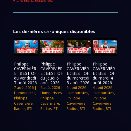
« Entrées précédentes
Les dernières chroniques disponibles
Philippe
Philippe
Philippe
Philippe
CAVERIVIÈR
CAVERIVIÈR
CAVERIVIÈR
CAVERIVIÈR
E : BEST OF
E : BEST OF
E : BEST OF
E : BEST OF
du vendredi
du jeudi 6
du mercredi
du mardi 4
7 août 2026
août 2026
5 août 2026
août 2026
7 août 2026
|
6 août 2026
|
5 août 2026
|
4 août 2026
|
Humouristes
,
Humouristes
,
Humouristes
,
Humouristes
,
Philippe
Philippe
Philippe
Philippe
Caverivière
,
Caverivière
,
Caverivière
,
Caverivière
,
Radios
,
RTL
Radios
,
RTL
Radios
,
RTL
Radios
,
RTL