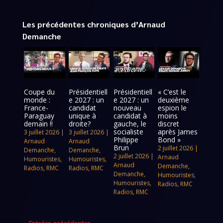
Les précédentes chroniques d’Arnaud
Demanche
Coupe du
Présidentiell
Présidentiell
« C’est le
monde :
e 2027 : un
e 2027 : un
deuxième
France-
candidat
nouveau
espion le
Paraguay
unique à
candidat à
moins
demain !!
droite?
gauche, le
discret
socialiste
après James
3 juillet 2026
|
3 juillet 2026
|
Philippe
Bond »
Arnaud
Arnaud
Brun
2 juillet 2026
|
Demanche
,
Demanche
,
2 juillet 2026
|
Arnaud
Humouristes
,
Humouristes
,
Arnaud
Demanche
,
Radios
,
RMC
Radios
,
RMC
Demanche
,
Humouristes
,
Humouristes
,
Radios
,
RMC
Radios
,
RMC