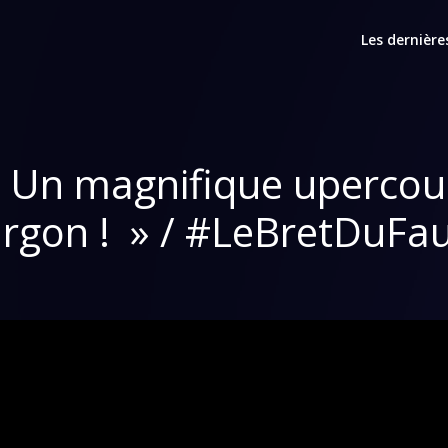
Les dernière
 ! Un magnifique uperco
jargon ! » / #LeBretDuFa