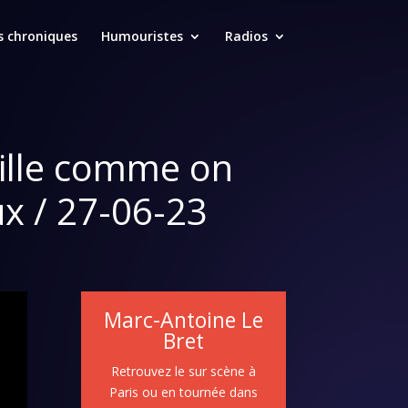
s chroniques
Humouristes
Radios
uille comme on
ux / 27-06-23
Marc-Antoine Le
Bret
Retrouvez le sur scène à
Paris ou en tournée dans