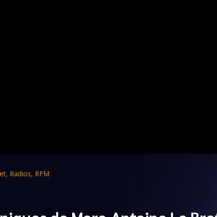
et
,
Radios
,
RFM
niques de Marc-Antoine Le Bre