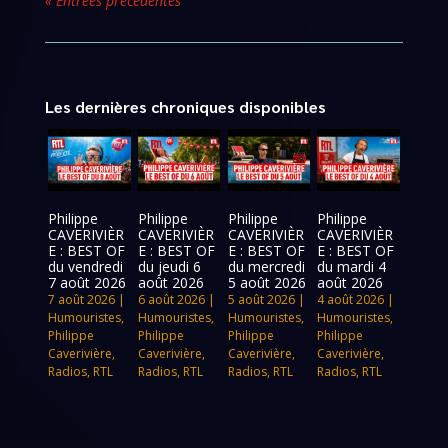
« Entrées précédentes
Les dernières chroniques disponibles
Philippe
Philippe
Philippe
Philippe
CAVERIVIÈR
CAVERIVIÈR
CAVERIVIÈR
CAVERIVIÈR
E : BEST OF
E : BEST OF
E : BEST OF
E : BEST OF
du vendredi
du jeudi 6
du mercredi
du mardi 4
7 août 2026
août 2026
5 août 2026
août 2026
7 août 2026
|
6 août 2026
|
5 août 2026
|
4 août 2026
|
Humouristes
,
Humouristes
,
Humouristes
,
Humouristes
,
Philippe
Philippe
Philippe
Philippe
Caverivière
,
Caverivière
,
Caverivière
,
Caverivière
,
Radios
,
RTL
Radios
,
RTL
Radios
,
RTL
Radios
,
RTL