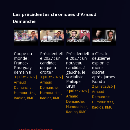
Les précédentes chroniques d’Arnaud
Demanche
Coupe du
Présidentiell
Présidentiell
« C’est le
monde :
e 2027 : un
e 2027 : un
deuxième
France-
candidat
nouveau
espion le
Paraguay
unique à
candidat à
moins
demain !!
droite?
gauche, le
discret
socialiste
après James
3 juillet 2026
|
3 juillet 2026
|
Philippe
Bond »
Arnaud
Arnaud
Brun
2 juillet 2026
|
Demanche
,
Demanche
,
2 juillet 2026
|
Arnaud
Humouristes
,
Humouristes
,
Arnaud
Demanche
,
Radios
,
RMC
Radios
,
RMC
Demanche
,
Humouristes
,
Humouristes
,
Radios
,
RMC
Radios
,
RMC