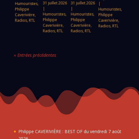
31 juillet 2026
31 juillet 2026
Humouristes
,
|
|
|
Philippe
Humouristes
,
Humouristes
,
Humouristes
,
Caverivière
,
Philippe
Philippe
Philippe
Radios
,
RTL
Caverivière
,
Caverivière
,
Caverivière
,
Radios
,
RTL
Radios
,
RTL
Radios
,
RTL
« Entrées précédentes
Philippe CAVERIVIÈRE : BEST OF du vendredi 7 août
2026