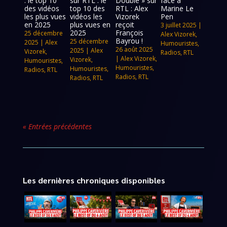
: le top 10
sur RTL : le
Double » sur
face à
des vidéos
top 10 des
RTL : Alex
Marine Le
les plus vues
vidéos les
Vizorek
Pen
en 2025
plus vues en
reçoit
3 juillet 2025
|
2025
François
25 décembre
Alex Vizorek
,
Bayrou !
25 décembre
2025
|
Alex
Humouristes
,
26 août 2025
2025
|
Alex
Vizorek
,
Radios
,
RTL
|
Alex Vizorek
,
Vizorek
,
Humouristes
,
Humouristes
,
Humouristes
,
Radios
,
RTL
Radios
,
RTL
Radios
,
RTL
« Entrées précédentes
Les dernières chroniques disponibles