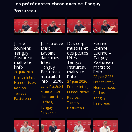
Les précédentes chroniques de Tanguy
Pastureau
Je me
J’ai retrouvé
Des corps
Etienne
souviens –
Marc
musclés et
Etienne
Tanguy
Lavoine
des petites
Etienne –
Pastureau
dans mes
têtes –
Tanguy
maltraite
frites –
Tanguy
Pastureau
l’info
Tanguy
Pastureau
maltraite
Pastureau
maltraite
l’info
26 juin 2026
|
maltraite l-
l’info
23 juin 2026
|
France Inter
,
info – 25/06
24 juin 2026
|
France Inter
,
Humouristes
,
25 juin 2026
|
France Inter
,
Humouristes
,
Radios
,
France Inter
,
Humouristes
,
Radios
,
Tanguy
Humouristes
,
Radios
,
Tanguy
Pastureau
Radios
,
Tanguy
Pastureau
Tanguy
Pastureau
Pastureau