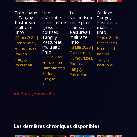
Trop chaud !
Une
Le
Du love –
– Tanguy
mâchoire
surtourisme,
Tanguy
Pastureau
carrée et de
cette plaie –
Pastureau
maltraite
grosses
Tanguy
maltraite
l’info
bourses –
Pastureau
l’info
Tanguy
maltraite
22 juin 2026
|
17 juin 2026
|
Pastureau
l’info
France Inter
,
France Inter
,
maltraite
18 juin 2026
|
Humouristes
,
Humouristes
,
l’info
France Inter
,
Radios
,
Radios
,
19 juin 2026
|
Humouristes
,
Tanguy
Tanguy
France Inter
,
Radios
,
Pastureau
Pastureau
Humouristes
,
Tanguy
Radios
,
Pastureau
Tanguy
Pastureau
« Entrées précédentes
Les dernières chroniques disponibles