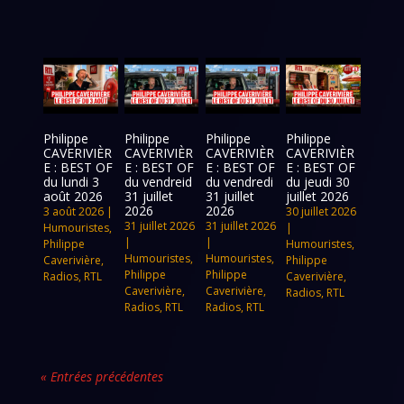
Philippe
Philippe
Philippe
Philippe
CAVERIVIÈR
CAVERIVIÈR
CAVERIVIÈR
CAVERIVIÈR
E : BEST OF
E : BEST OF
E : BEST OF
E : BEST OF
du lundi 3
du vendreid
du vendredi
du jeudi 30
août 2026
31 juillet
31 juillet
juillet 2026
2026
2026
3 août 2026
|
30 juillet 2026
31 juillet 2026
31 juillet 2026
Humouristes
,
|
|
|
Philippe
Humouristes
,
Humouristes
,
Humouristes
,
Caverivière
,
Philippe
Philippe
Philippe
Radios
,
RTL
Caverivière
,
Caverivière
,
Caverivière
,
Radios
,
RTL
Radios
,
RTL
Radios
,
RTL
« Entrées précédentes