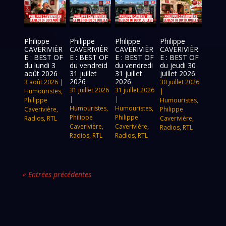
Philippe
Philippe
Philippe
Philippe
CAVERIVIÈR
CAVERIVIÈR
CAVERIVIÈR
CAVERIVIÈR
E : BEST OF
E : BEST OF
E : BEST OF
E : BEST OF
du lundi 3
du vendreid
du vendredi
du jeudi 30
août 2026
31 juillet
31 juillet
juillet 2026
2026
2026
3 août 2026
|
30 juillet 2026
31 juillet 2026
31 juillet 2026
Humouristes
,
|
|
|
Philippe
Humouristes
,
Humouristes
,
Humouristes
,
Caverivière
,
Philippe
Philippe
Philippe
Radios
,
RTL
Caverivière
,
Caverivière
,
Caverivière
,
Radios
,
RTL
Radios
,
RTL
Radios
,
RTL
« Entrées précédentes