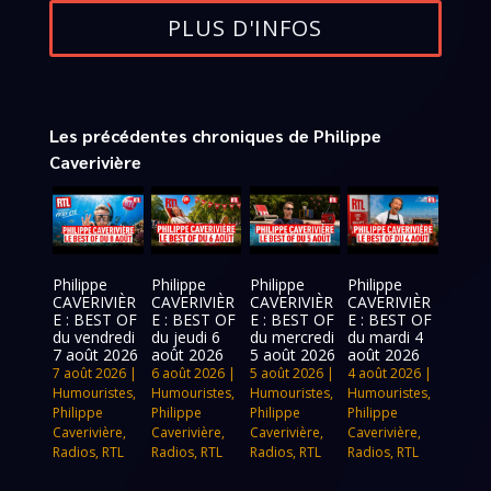
PLUS D'INFOS
Les précédentes chroniques de Philippe
Caverivière
Philippe
Philippe
Philippe
Philippe
CAVERIVIÈR
CAVERIVIÈR
CAVERIVIÈR
CAVERIVIÈR
E : BEST OF
E : BEST OF
E : BEST OF
E : BEST OF
du vendredi
du jeudi 6
du mercredi
du mardi 4
7 août 2026
août 2026
5 août 2026
août 2026
7 août 2026
|
6 août 2026
|
5 août 2026
|
4 août 2026
|
Humouristes
,
Humouristes
,
Humouristes
,
Humouristes
,
Philippe
Philippe
Philippe
Philippe
Caverivière
,
Caverivière
,
Caverivière
,
Caverivière
,
Radios
,
RTL
Radios
,
RTL
Radios
,
RTL
Radios
,
RTL