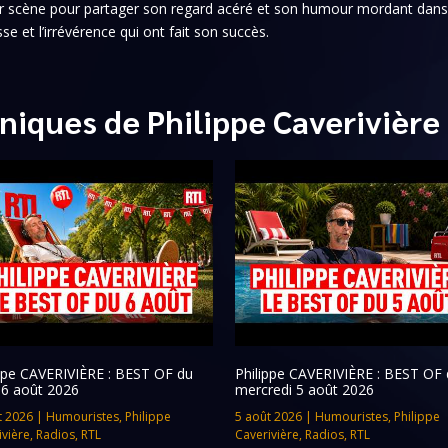
 sur scène pour partager son regard acéré et son humour mordant dan
sse et l’irrévérence qui ont fait son succès.
niques de Philippe Caverivière
ippe CAVERIVIÈRE : BEST OF du
Philippe CAVERIVIÈRE : BEST OF 
 6 août 2026
mercredi 5 août 2026
t 2026
|
Humouristes
,
Philippe
5 août 2026
|
Humouristes
,
Philippe
ivière
,
Radios
,
RTL
Caverivière
,
Radios
,
RTL