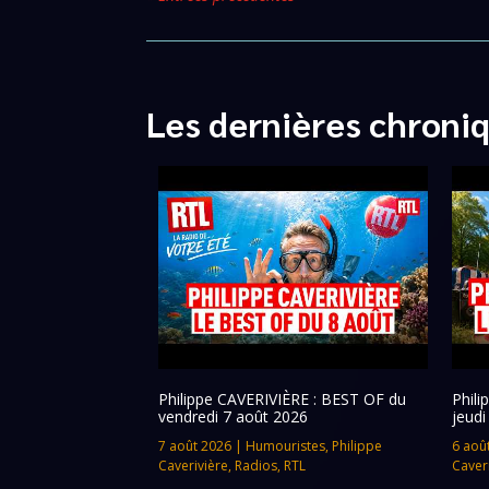
Les dernières chroni
Philippe CAVERIVIÈRE : BEST OF du
Phil
vendredi 7 août 2026
jeudi
7 août 2026
|
Humouristes
,
Philippe
6 aoû
Caverivière
,
Radios
,
RTL
Caver