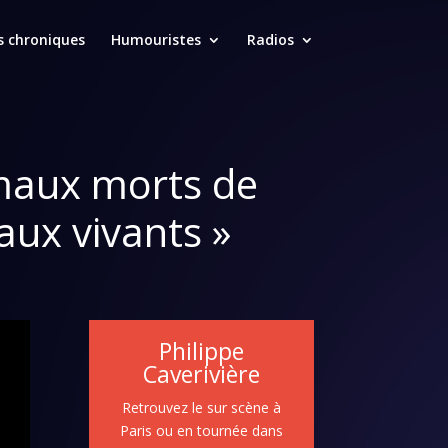
s chroniques
Humouristes
Radios
nimaux morts de
aux vivants »
Philippe
Caverivière
Retrouvez le sur scène à
Paris ou en tournée dans