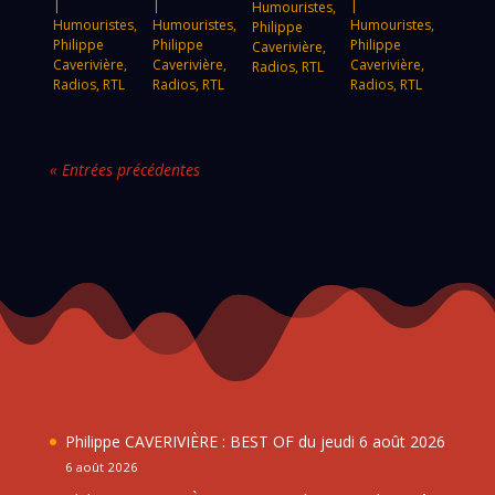
|
|
|
Humouristes
,
Humouristes
,
Humouristes
,
Humouristes
,
Philippe
Philippe
Philippe
Philippe
Caverivière
,
Caverivière
,
Caverivière
,
Caverivière
,
Radios
,
RTL
Radios
,
RTL
Radios
,
RTL
Radios
,
RTL
« Entrées précédentes
Philippe CAVERIVIÈRE : BEST OF du jeudi 6 août 2026
6 août 2026