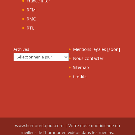
France Inter
RFM
RMC
RTL
Archives
Mentions légales [soon]
Nous contacter
Sitemap
Crédits
www.humourdujour.com | Votre dose quotidienne du
meilleur de l'humour en vidéos dans les médias.