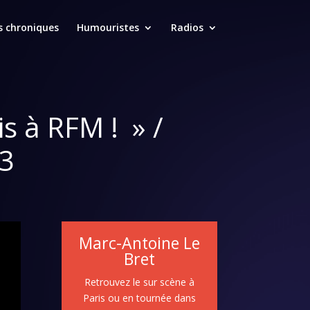
s chroniques
Humouristes
Radios
is à RFM ! » /
23
Marc-Antoine Le
Bret
Retrouvez le sur scène à
Paris ou en tournée dans