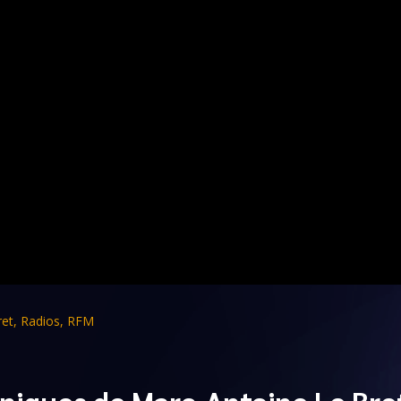
ret
,
Radios
,
RFM
niques de Marc-Antoine Le Bre