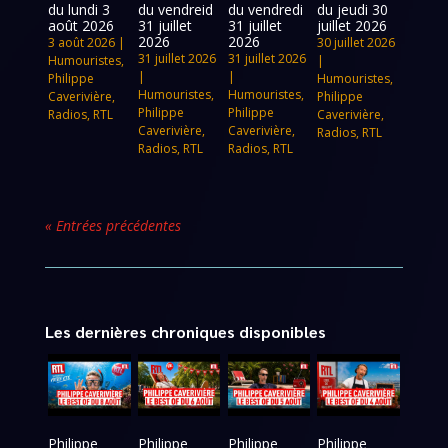
du lundi 3
du vendreid
du vendredi
du jeudi 30
août 2026
31 juillet
31 juillet
juillet 2026
2026
2026
3 août 2026
|
30 juillet 2026
31 juillet 2026
31 juillet 2026
Humouristes
,
|
|
|
Philippe
Humouristes
,
Humouristes
,
Humouristes
,
Caverivière
,
Philippe
Philippe
Philippe
Radios
,
RTL
Caverivière
,
Caverivière
,
Caverivière
,
Radios
,
RTL
Radios
,
RTL
Radios
,
RTL
« Entrées précédentes
Les dernières chroniques disponibles
Philippe
Philippe
Philippe
Philippe