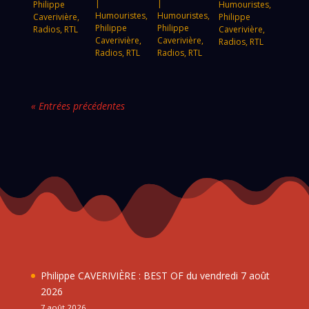
|
|
Philippe
Humouristes
,
Humouristes
,
Humouristes
,
Caverivière
,
Philippe
Philippe
Philippe
Radios
,
RTL
Caverivière
,
Caverivière
,
Caverivière
,
Radios
,
RTL
Radios
,
RTL
Radios
,
RTL
« Entrées précédentes
Philippe CAVERIVIÈRE : BEST OF du vendredi 7 août
2026
7 août 2026