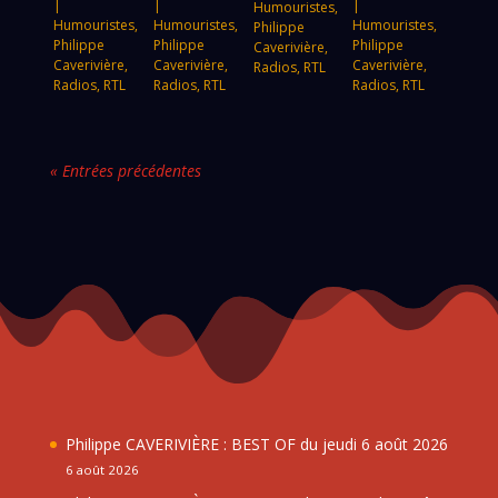
|
|
|
Humouristes
,
Humouristes
,
Humouristes
,
Humouristes
,
Philippe
Philippe
Philippe
Philippe
Caverivière
,
Caverivière
,
Caverivière
,
Caverivière
,
Radios
,
RTL
Radios
,
RTL
Radios
,
RTL
Radios
,
RTL
« Entrées précédentes
Philippe CAVERIVIÈRE : BEST OF du jeudi 6 août 2026
6 août 2026