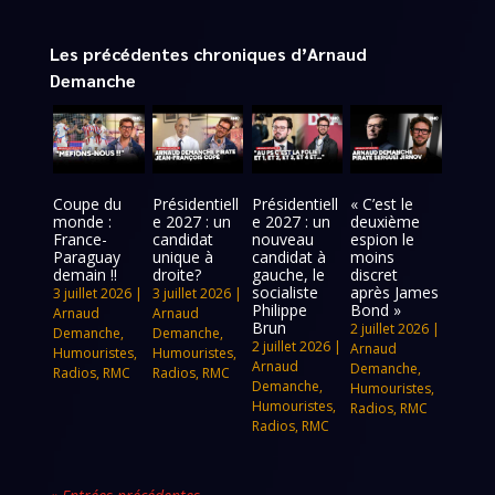
Les précédentes chroniques d’Arnaud
Demanche
Coupe du
Présidentiell
Présidentiell
« C’est le
monde :
e 2027 : un
e 2027 : un
deuxième
France-
candidat
nouveau
espion le
Paraguay
unique à
candidat à
moins
demain !!
droite?
gauche, le
discret
socialiste
après James
3 juillet 2026
|
3 juillet 2026
|
Philippe
Bond »
Arnaud
Arnaud
Brun
2 juillet 2026
|
Demanche
,
Demanche
,
2 juillet 2026
|
Arnaud
Humouristes
,
Humouristes
,
Arnaud
Demanche
,
Radios
,
RMC
Radios
,
RMC
Demanche
,
Humouristes
,
Humouristes
,
Radios
,
RMC
Radios
,
RMC