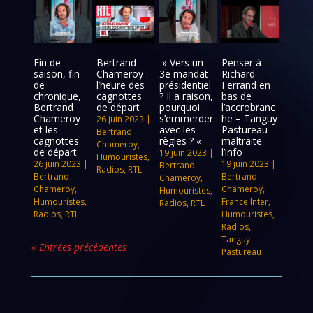
Fin de
Bertrand
» Vers un
Penser à
saison, fin
Chameroy :
3e mandat
Richard
de
l’heure des
présidentiel
Ferrand en
chronique,
cagnottes
? Il a raison,
bas de
Bertrand
de départ
pourquoi
l’accrobranc
Chameroy
s’emmerder
he – Tanguy
26 juin 2023
|
et les
avec les
Pastureau
Bertrand
cagnottes
règles ? «
maltraite
Chameroy
,
de départ
l’info
19 juin 2023
|
Humouristes
,
26 juin 2023
|
19 juin 2023
|
Bertrand
Radios
,
RTL
Bertrand
Bertrand
Chameroy
,
Chameroy
,
Chameroy
,
Humouristes
,
Humouristes
,
France Inter
,
Radios
,
RTL
Radios
,
RTL
Humouristes
,
Radios
,
Tanguy
« Entrées précédentes
Pastureau