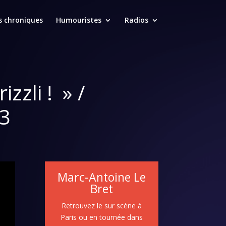
s chroniques
Humouristes
Radios
zzli ! » /
23
Marc-Antoine Le
Bret
Retrouvez le sur scène à
Paris ou en tournée dans