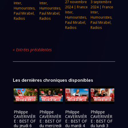
27 novembre
3 septembre
Inter
,
Inter
,
2024
|
France
2024
|
France
Humouristes
,
Humouristes
,
Inter
,
Inter
,
Paul Mirabel
,
Paul Mirabel
,
Humouristes
,
Humouristes
,
Radios
Radios
Paul Mirabel
,
Paul Mirabel
,
Radios
Radios
« Entrées précédentes
Les dernières chroniques disponibles
Philippe
Philippe
Philippe
Philippe
CAVERIVIÈR
CAVERIVIÈR
CAVERIVIÈR
CAVERIVIÈR
E : BEST OF
E : BEST OF
E : BEST OF
E : BEST OF
du jeudi 6
du mercredi
du mardi 4
du lundi 3