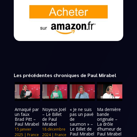
Les précédentes chroniques de Paul Mirabel
Arnaqué par
Noyeux Joël
« Je ne suis
Ma dernière
un faux
– Le Billet
pas un pavé
bande
Brad Pitt –
de Paul
de
originale –
Paul Mirabel
Mirabel
saumon » –
La drôle
Le Billet de
d’humeur de
15 janvier
18 décembre
Paul Mirabel
Paul Mirabel
2025
|
France
2024
|
France