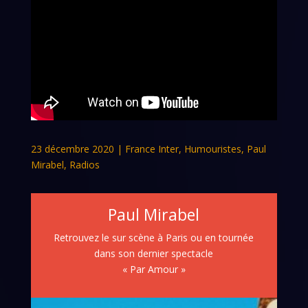
23 décembre 2020
|
France Inter
,
Humouristes
,
Paul
Mirabel
,
Radios
Paul Mirabel
Retrouvez le sur scène à Paris ou en tournée
dans son dernier spectacle
« Par Amour »