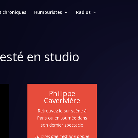
s chroniques
Humouristes
Radios
 resté en studio
Philippe
Caverivière
Retrouvez le sur scène à
Paris ou en tournée dans
son dernier spectacle
Tu crois que c’est une bonne