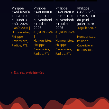
Philippe
Philippe
Philippe
Philippe
CAVERIVIÈR
CAVERIVIÈR
CAVERIVIÈR
CAVERIVIÈR
E : BEST OF
E : BEST OF
E : BEST OF
E : BEST OF
du lundi 3
du vendreid
du vendredi
du jeudi 30
août 2026
31 juillet
31 juillet
juillet 2026
2026
2026
3 août 2026
|
30 juillet 2026
31 juillet 2026
31 juillet 2026
Humouristes
,
|
|
|
Philippe
Humouristes
,
Humouristes
,
Humouristes
,
Caverivière
,
Philippe
Philippe
Philippe
Radios
,
RTL
Caverivière
,
Caverivière
,
Caverivière
,
Radios
,
RTL
Radios
,
RTL
Radios
,
RTL
« Entrées précédentes