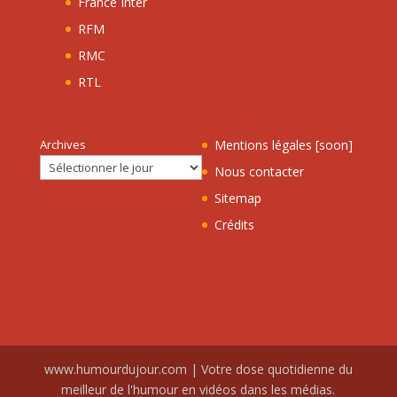
France Inter
RFM
RMC
RTL
Archives
Mentions légales [soon]
Nous contacter
Sitemap
Crédits
www.humourdujour.com | Votre dose quotidienne du
meilleur de l'humour en vidéos dans les médias.