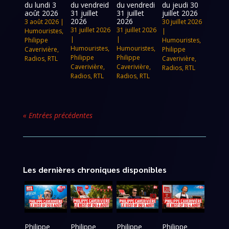
du lundi 3
du vendreid
du vendredi
du jeudi 30
août 2026
31 juillet
31 juillet
juillet 2026
2026
2026
3 août 2026
|
30 juillet 2026
31 juillet 2026
31 juillet 2026
Humouristes
,
|
|
|
Philippe
Humouristes
,
Humouristes
,
Humouristes
,
Caverivière
,
Philippe
Philippe
Philippe
Radios
,
RTL
Caverivière
,
Caverivière
,
Caverivière
,
Radios
,
RTL
Radios
,
RTL
Radios
,
RTL
« Entrées précédentes
Les dernières chroniques disponibles
Philippe
Philippe
Philippe
Philippe