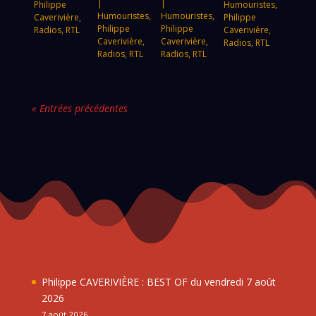
|
|
Philippe
Humouristes
,
Humouristes
,
Humouristes
,
Caverivière
,
Philippe
Philippe
Philippe
Radios
,
RTL
Caverivière
,
Caverivière
,
Caverivière
,
Radios
,
RTL
Radios
,
RTL
Radios
,
RTL
« Entrées précédentes
Philippe CAVERIVIÈRE : BEST OF du vendredi 7 août
2026
7 août 2026