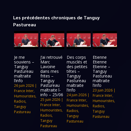
Les précédentes chroniques de Tanguy
Pastureau
Je me
J’ai retrouvé
Des corps
Etienne
souviens –
Marc
musclés et
Etienne
Tanguy
Lavoine
des petites
Etienne –
Pastureau
dans mes
têtes –
Tanguy
maltraite
frites –
Tanguy
Pastureau
l’info
Tanguy
Pastureau
maltraite
Pastureau
maltraite
l’info
26 juin 2026
|
maltraite l-
l’info
23 juin 2026
|
France Inter
,
info – 25/06
24 juin 2026
|
France Inter
,
Humouristes
,
25 juin 2026
|
France Inter
,
Humouristes
,
Radios
,
France Inter
,
Humouristes
,
Radios
,
Tanguy
Humouristes
,
Radios
,
Tanguy
Pastureau
Radios
,
Tanguy
Pastureau
Tanguy
Pastureau
Pastureau