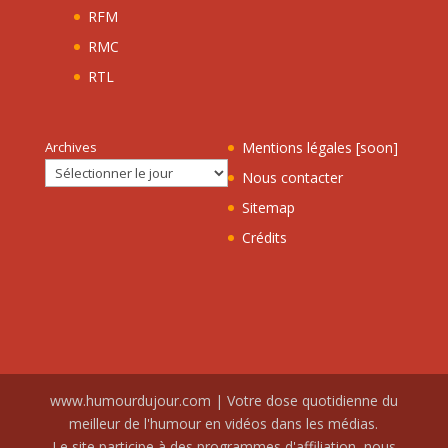
RFM
RMC
RTL
Archives
Mentions légales [soon]
Nous contacter
Sitemap
Crédits
www.humourdujour.com | Votre dose quotidienne du
meilleur de l'humour en vidéos dans les médias.
Le site participe à des programmes d'affiliation, nous