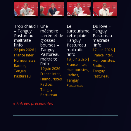
Trop chaud !
Une
Le
Du love –
– Tanguy
mâchoire
surtourisme,
Tanguy
Pastureau
carrée et de
cette plaie –
Pastureau
maltraite
grosses
Tanguy
maltraite
l’info
bourses –
Pastureau
l’info
Tanguy
maltraite
22 juin 2026
|
17 juin 2026
|
Pastureau
l’info
France Inter
,
France Inter
,
maltraite
18 juin 2026
|
Humouristes
,
Humouristes
,
l’info
France Inter
,
Radios
,
Radios
,
19 juin 2026
|
Humouristes
,
Tanguy
Tanguy
France Inter
,
Radios
,
Pastureau
Pastureau
Humouristes
,
Tanguy
Radios
,
Pastureau
Tanguy
Pastureau
« Entrées précédentes