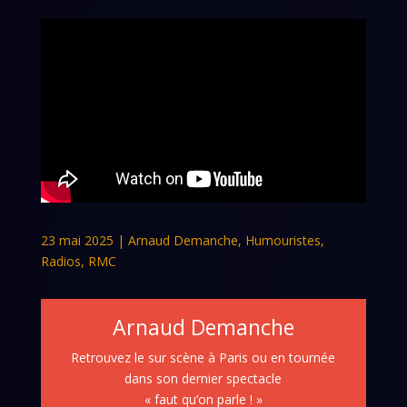
23 mai 2025
|
Arnaud Demanche
,
Humouristes
,
Radios
,
RMC
Arnaud Demanche
Retrouvez le sur scène à Paris ou en tournée
dans son dernier spectacle
« faut qu’on parle ! »