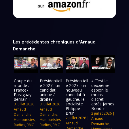
Les précédentes chroniques d’Arnaud
Demanche
Coupe du
Présidentiell
Présidentiell
« C’est le
monde :
e 2027 : un
e 2027 : un
deuxième
France-
candidat
nouveau
espion le
Paraguay
unique à
candidat à
moins
demain !!
droite?
gauche, le
discret
socialiste
après James
3 juillet 2026
|
3 juillet 2026
|
Philippe
Bond »
Arnaud
Arnaud
Brun
2 juillet 2026
|
Demanche
,
Demanche
,
2 juillet 2026
|
Arnaud
Humouristes
,
Humouristes
,
Arnaud
Demanche
,
Radios
,
RMC
Radios
,
RMC
Demanche
,
Humouristes
,