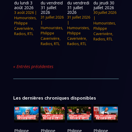
du lundi 3
du vendreid
du vendredi
du jeudi 30
août 2026
31 juillet
31 juillet
juillet 2026
2026
2026
3 août 2026
|
30 juillet 2026
31 juillet 2026
31 juillet 2026
Humouristes
,
|
|
|
Philippe
Humouristes
,
Humouristes
,
Humouristes
,
Caverivière
,
Philippe
Philippe
Philippe
Radios
,
RTL
Caverivière
,
Caverivière
,
Caverivière
,
Radios
,
RTL
Radios
,
RTL
Radios
,
RTL
« Entrées précédentes
Les dernières chroniques disponibles
Philippe
Philippe
Philippe
Philippe