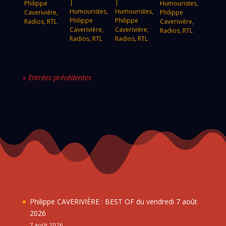
|
|
Philippe
Humouristes
,
Humouristes
,
Humouristes
,
Caverivière
,
Philippe
Philippe
Philippe
Radios
,
RTL
Caverivière
,
Caverivière
,
Caverivière
,
Radios
,
RTL
Radios
,
RTL
Radios
,
RTL
« Entrées précédentes
Philippe CAVERIVIÈRE : BEST OF du vendredi 7 août
2026
7 août 2026