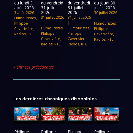
du lundi 3
du vendreid
du vendredi
du jeudi 30
août 2026
31 juillet
31 juillet
juillet 2026
2026
2026
3 août 2026
|
30 juillet 2026
31 juillet 2026
31 juillet 2026
Humouristes
,
|
|
|
Philippe
Humouristes
,
Humouristes
,
Humouristes
,
Caverivière
,
Philippe
Philippe
Philippe
Radios
,
RTL
Caverivière
,
Caverivière
,
Caverivière
,
Radios
,
RTL
Radios
,
RTL
Radios
,
RTL
« Entrées précédentes
Les dernières chroniques disponibles
Philippe
Philippe
Philippe
Philippe