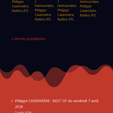
|
|
Philippe
Humouristes
,
Humouristes
,
Humouristes
,
Caverivière
,
Philippe
Philippe
Philippe
Radios
,
RTL
Caverivière
,
Caverivière
,
Caverivière
,
Radios
,
RTL
Radios
,
RTL
Radios
,
RTL
« Entrées précédentes
Philippe CAVERIVIÈRE : BEST OF du vendredi 7 août
2026
7 août 2026