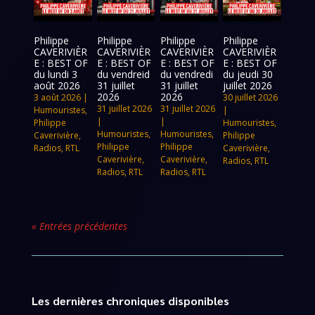
Philippe
Philippe
Philippe
Philippe
CAVERIVIÈR
CAVERIVIÈR
CAVERIVIÈR
CAVERIVIÈR
E : BEST OF
E : BEST OF
E : BEST OF
E : BEST OF
du lundi 3
du vendreid
du vendredi
du jeudi 30
août 2026
31 juillet
31 juillet
juillet 2026
2026
2026
3 août 2026
|
30 juillet 2026
31 juillet 2026
31 juillet 2026
Humouristes
,
|
|
|
Philippe
Humouristes
,
Humouristes
,
Humouristes
,
Caverivière
,
Philippe
Philippe
Philippe
Radios
,
RTL
Caverivière
,
Caverivière
,
Caverivière
,
Radios
,
RTL
Radios
,
RTL
Radios
,
RTL
« Entrées précédentes
Les dernières chroniques disponibles