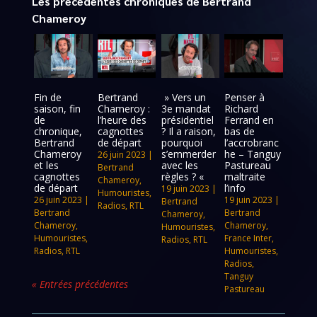
Les précédentes chroniques de Bertrand
Chameroy
Fin de
Bertrand
» Vers un
Penser à
saison, fin
Chameroy :
3e mandat
Richard
de
l’heure des
présidentiel
Ferrand en
chronique,
cagnottes
? Il a raison,
bas de
Bertrand
de départ
pourquoi
l’accrobranc
Chameroy
s’emmerder
he – Tanguy
26 juin 2023
|
et les
avec les
Pastureau
Bertrand
cagnottes
règles ? «
maltraite
Chameroy
,
de départ
l’info
19 juin 2023
|
Humouristes
,
26 juin 2023
|
19 juin 2023
|
Bertrand
Radios
,
RTL
Bertrand
Bertrand
Chameroy
,
Chameroy
,
Chameroy
,
Humouristes
,
Humouristes
,
France Inter
,
Radios
,
RTL
Radios
,
RTL
Humouristes
,
Radios
,
Tanguy
« Entrées précédentes
Pastureau