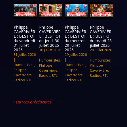
Philippe
Philippe
Philippe
Philippe
CAVERIVIÈR
CAVERIVIÈR
CAVERIVIÈR
CAVERIVIÈR
E : BEST OF
E : BEST OF
E : BEST OF
E : BEST OF
du vendredi
du jeudi 30
du mercredi
du mardi 28
31 juillet
juillet 2026
29 juillet
juillet 2026
2026
2026
30 juillet 2026
28 juillet 2026
31 juillet 2026
29 juillet 2026
|
|
|
|
Humouristes
,
Humouristes
,
Humouristes
,
Humouristes
,
Philippe
Philippe
Philippe
Philippe
Caverivière
,
Caverivière
,
Caverivière
,
Caverivière
,
Radios
,
RTL
Radios
,
RTL
Radios
,
RTL
Radios
,
RTL
« Entrées précédentes