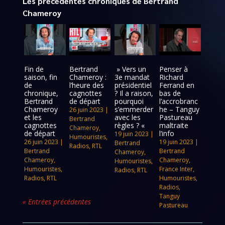
Les précédentes chroniques de Bertrand
Chameroy
Fin de
Bertrand
» Vers un
Penser à
saison, fin
Chameroy :
3e mandat
Richard
de
l’heure des
présidentiel
Ferrand en
chronique,
cagnottes
? Il a raison,
bas de
Bertrand
de départ
pourquoi
l’accrobranc
Chameroy
s’emmerder
he – Tanguy
26 juin 2023
|
et les
avec les
Pastureau
Bertrand
cagnottes
règles ? «
maltraite
Chameroy
,
de départ
l’info
19 juin 2023
|
Humouristes
,
26 juin 2023
|
19 juin 2023
|
Bertrand
Radios
,
RTL
Bertrand
Bertrand
Chameroy
,
Chameroy
,
Chameroy
,
Humouristes
,
Humouristes
,
France Inter
,
Radios
,
RTL
Radios
,
RTL
Humouristes
,
Radios
,
Tanguy
« Entrées précédentes
Pastureau