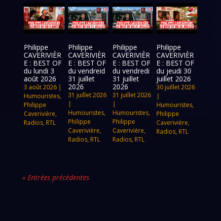
Philippe
Philippe
Philippe
Philippe
CAVERIVIÈR
CAVERIVIÈR
CAVERIVIÈR
CAVERIVIÈR
E : BEST OF
E : BEST OF
E : BEST OF
E : BEST OF
du lundi 3
du vendreid
du vendredi
du jeudi 30
août 2026
31 juillet
31 juillet
juillet 2026
2026
2026
3 août 2026
|
30 juillet 2026
31 juillet 2026
31 juillet 2026
Humouristes
,
|
|
|
Philippe
Humouristes
,
Humouristes
,
Humouristes
,
Caverivière
,
Philippe
Philippe
Philippe
Radios
,
RTL
Caverivière
,
Caverivière
,
Caverivière
,
Radios
,
RTL
Radios
,
RTL
Radios
,
RTL
« Entrées précédentes