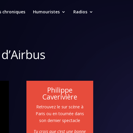
s chroniques
Humouristes
Radios
 d’Airbus
Philippe
Caverivière
Retrouvez le sur scène à
Paris ou en tournée dans
son dernier spectacle
Tu crois que c’est une bonne