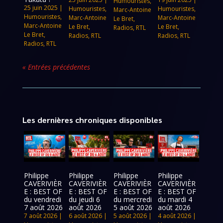
Humouristes
,
25 juin 2025
|
Humouristes
,
Humouristes
,
Marc-Antoine
Humouristes
,
Marc-Antoine
Marc-Antoine
Le Bret
,
Marc-Antoine
Le Bret
,
Le Bret
,
Radios
,
RTL
Le Bret
,
Radios
,
RTL
Radios
,
RTL
Radios
,
RTL
« Entrées précédentes
Les dernières chroniques disponibles
Philippe
Philippe
Philippe
Philippe
CAVERIVIÈR
CAVERIVIÈR
CAVERIVIÈR
CAVERIVIÈR
E : BEST OF
E : BEST OF
E : BEST OF
E : BEST OF
du vendredi
du jeudi 6
du mercredi
du mardi 4
7 août 2026
août 2026
5 août 2026
août 2026
7 août 2026
|
6 août 2026
|
5 août 2026
|
4 août 2026
|