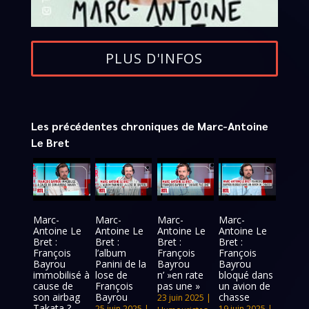
PLUS D'INFOS
Les précédentes chroniques de Marc-Antoine
Le Bret
Marc-
Marc-
Marc-
Marc-
Antoine Le
Antoine Le
Antoine Le
Antoine Le
Bret :
Bret :
Bret :
Bret :
François
l’album
François
François
Bayrou
Panini de la
Bayrou
Bayrou
immobilisé à
lose de
n’ »en rate
bloqué dans
cause de
François
pas une »
un avion de
son airbag
Bayrou
chasse
23 juin 2025
|
Takata ?
25 juin 2025
|
19 juin 2025
|