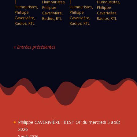
|
|
Humouristes
,
Humouristes
,
Humouristes
,
Humouristes
,
Philippe
Philippe
Philippe
Philippe
Caverivière
,
Caverivière
,
Caverivière
,
Caverivière
,
Radios
,
RTL
Radios
,
RTL
Radios
,
RTL
Radios
,
RTL
« Entrées précédentes
Philippe CAVERIVIÈRE : BEST OF du mercredi 5 août
2026
5 août 2026