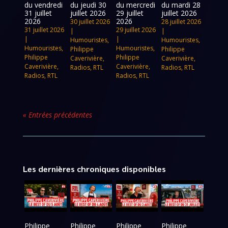
du vendredi
du jeudi 30
du mercredi
du mardi 28
31 juillet
juillet 2026
29 juillet
juillet 2026
2026
2026
30 juillet 2026
28 juillet 2026
31 juillet 2026
29 juillet 2026
|
|
|
|
Humouristes
,
Humouristes
,
Humouristes
,
Humouristes
,
Philippe
Philippe
Philippe
Philippe
Caverivière
,
Caverivière
,
Caverivière
,
Caverivière
,
Radios
,
RTL
Radios
,
RTL
Radios
,
RTL
Radios
,
RTL
« Entrées précédentes
Les dernières chroniques disponibles
Philippe
Philippe
Philippe
Philippe