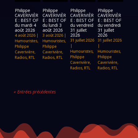
Philippe
Philippe
Philippe
Philippe
CAVERIVIÈR
CAVERIVIÈR
CAVERIVIÈR
CAVERIVIÈR
E : BEST OF
E : BEST OF
E : BEST OF
E : BEST OF
du mardi 4
du lundi 3
du vendreid
du vendredi
août 2026
août 2026
31 juillet
31 juillet
2026
2026
4 août 2026
|
3 août 2026
|
31 juillet 2026
31 juillet 2026
Humouristes
,
Humouristes
,
|
|
Philippe
Philippe
Humouristes
,
Humouristes
,
Caverivière
,
Caverivière
,
Philippe
Philippe
Radios
,
RTL
Radios
,
RTL
Caverivière
,
Caverivière
,
Radios
,
RTL
Radios
,
RTL
« Entrées précédentes