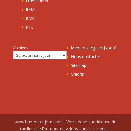
France Inter
RFM
RMC
RTL
Archives
Mentions légales [soon]
Nous contacter
Sitemap
Crédits
www.humourdujour.com | Votre dose quotidienne du
meilleur de l'humour en vidéos dans les médias.