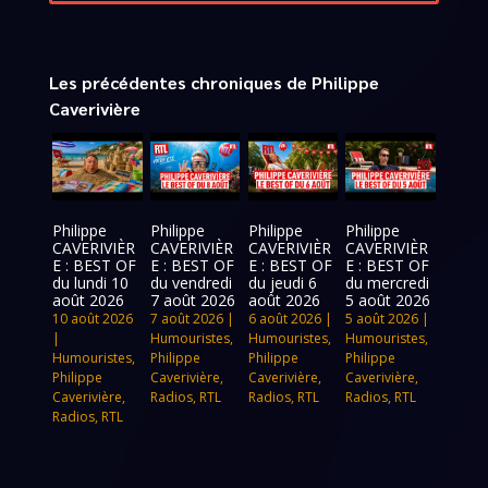
Les précédentes chroniques de Philippe
Caverivière
Philippe
Philippe
Philippe
Philippe
CAVERIVIÈR
CAVERIVIÈR
CAVERIVIÈR
CAVERIVIÈR
E : BEST OF
E : BEST OF
E : BEST OF
E : BEST OF
du lundi 10
du vendredi
du jeudi 6
du mercredi
août 2026
7 août 2026
août 2026
5 août 2026
10 août 2026
7 août 2026
|
6 août 2026
|
5 août 2026
|
|
Humouristes
,
Humouristes
,
Humouristes
,
Humouristes
,
Philippe
Philippe
Philippe
Philippe
Caverivière
,
Caverivière
,
Caverivière
,
Caverivière
,
Radios
,
RTL
Radios
,
RTL
Radios
,
RTL
Radios
,
RTL