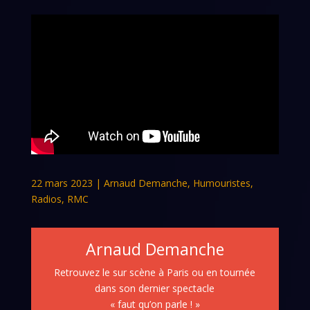
22 mars 2023
|
Arnaud Demanche
,
Humouristes
,
Radios
,
RMC
Arnaud Demanche
Retrouvez le sur scène à Paris ou en tournée
dans son dernier spectacle
« faut qu’on parle ! »