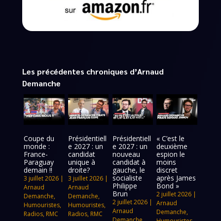
Les précédentes chroniques d’Arnaud
Demanche
Coupe du
Présidentiell
Présidentiell
« C’est le
monde :
e 2027 : un
e 2027 : un
deuxième
France-
candidat
nouveau
espion le
Paraguay
unique à
candidat à
moins
demain !!
droite?
gauche, le
discret
socialiste
après James
3 juillet 2026
|
3 juillet 2026
|
Philippe
Bond »
Arnaud
Arnaud
Brun
2 juillet 2026
|
Demanche
,
Demanche
,
2 juillet 2026
|
Arnaud
Humouristes
,
Humouristes
,
Arnaud
Demanche
,
Radios
,
RMC
Radios
,
RMC
Demanche
,
Humouristes
,