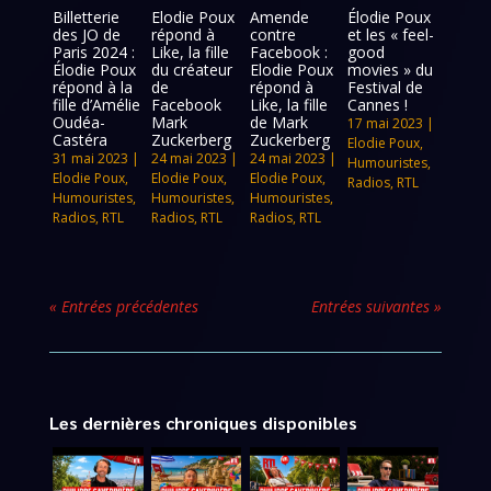
Billetterie
Elodie Poux
Amende
Élodie Poux
des JO de
répond à
contre
et les « feel-
Paris 2024 :
Like, la fille
Facebook :
good
Élodie Poux
du créateur
Elodie Poux
movies » du
répond à la
de
répond à
Festival de
fille d’Amélie
Facebook
Like, la fille
Cannes !
Oudéa-
Mark
de Mark
17 mai 2023
|
Castéra
Zuckerberg
Zuckerberg
Elodie Poux
,
31 mai 2023
|
24 mai 2023
|
24 mai 2023
|
Humouristes
,
Elodie Poux
,
Elodie Poux
,
Elodie Poux
,
Radios
,
RTL
Humouristes
,
Humouristes
,
Humouristes
,
Radios
,
RTL
Radios
,
RTL
Radios
,
RTL
« Entrées précédentes
Entrées suivantes »
Les dernières chroniques disponibles