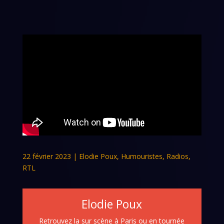
22 février 2023
|
Elodie Poux
,
Humouristes
,
Radios
,
RTL
Elodie Poux
Retrouvez la sur scène à Paris ou en tournée