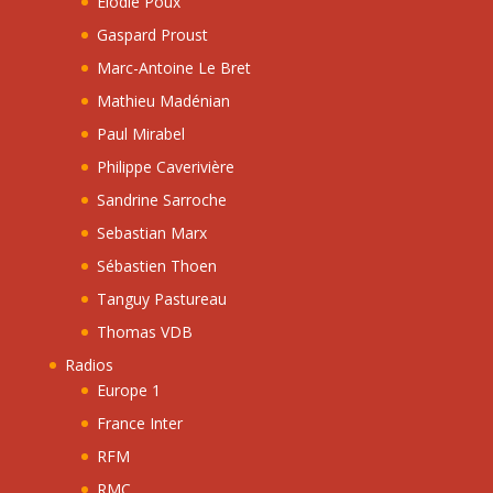
Elodie Poux
Gaspard Proust
Marc-Antoine Le Bret
Mathieu Madénian
Paul Mirabel
Philippe Caverivière
Sandrine Sarroche
Sebastian Marx
Sébastien Thoen
Tanguy Pastureau
Thomas VDB
Radios
Europe 1
France Inter
RFM
RMC