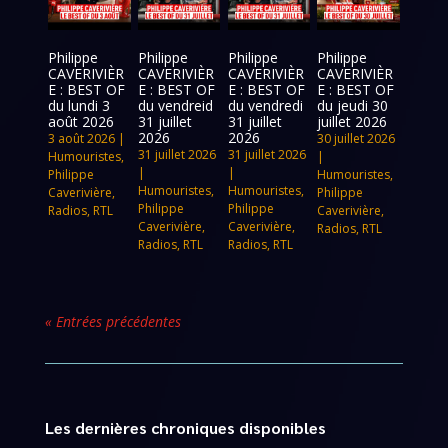
Philippe
Philippe
Philippe
Philippe
CAVERIVIÈR
CAVERIVIÈR
CAVERIVIÈR
CAVERIVIÈR
E : BEST OF
E : BEST OF
E : BEST OF
E : BEST OF
du lundi 3
du vendreid
du vendredi
du jeudi 30
août 2026
31 juillet
31 juillet
juillet 2026
2026
2026
3 août 2026
|
30 juillet 2026
31 juillet 2026
31 juillet 2026
Humouristes
,
|
|
|
Philippe
Humouristes
,
Humouristes
,
Humouristes
,
Caverivière
,
Philippe
Philippe
Philippe
Radios
,
RTL
Caverivière
,
Caverivière
,
Caverivière
,
Radios
,
RTL
Radios
,
RTL
Radios
,
RTL
« Entrées précédentes
Les dernières chroniques disponibles