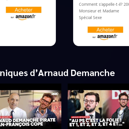
Comment s’appelle-t-il? 20
Monsieur et Madame
Spécial Sexe
oniques d’Arnaud Demanche