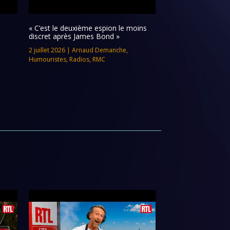
« C’est le deuxième espion le moins
discret après James Bond »
2 juillet 2026
|
Arnaud Demanche
,
Humouristes
,
Radios
,
RMC