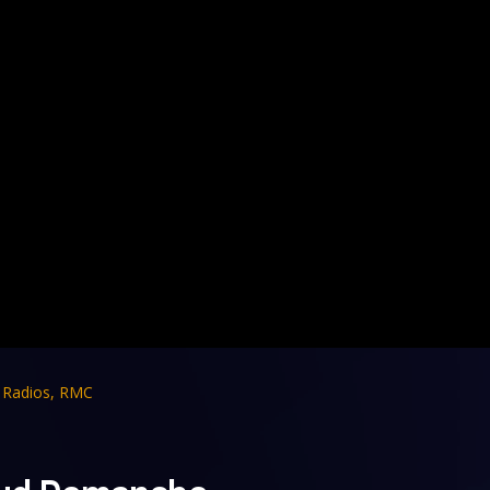
,
Radios
,
RMC
naud Demanche