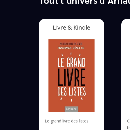
Livre & Kindle
Le grand livre des listes
C
t