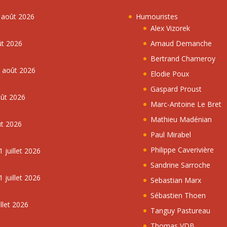
7 août 2026
Humouristes
Alex Vizorek
ût 2026
Arnaud Demanche
Bertrand Chameroy
5 août 2026
Elodie Poux
Gaspard Proust
oût 2026
Marc-Antoine Le Bret
Mathieu Madénian
ût 2026
Paul Mirabel
Philippe Caverivière
 juillet 2026
Sandrine Sarroche
 juillet 2026
Sebastian Marx
Sébastien Thoen
llet 2026
Tanguy Pastureau
Thomas VDB