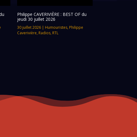
du
Philippe CAVERIVIÈRE : BEST OF du
jeudi 30 juillet 2026
e
30 juillet 2026
|
Humouristes
,
Philippe
Caverivière
,
Radios
,
RTL