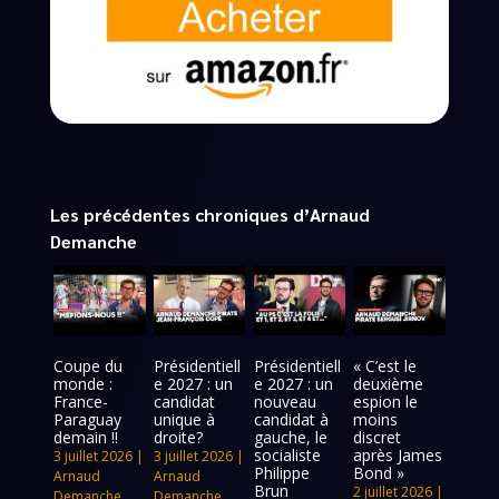
Les précédentes chroniques d’Arnaud
Demanche
Coupe du
Présidentiell
Présidentiell
« C’est le
monde :
e 2027 : un
e 2027 : un
deuxième
France-
candidat
nouveau
espion le
Paraguay
unique à
candidat à
moins
demain !!
droite?
gauche, le
discret
socialiste
après James
3 juillet 2026
|
3 juillet 2026
|
Philippe
Bond »
Arnaud
Arnaud
Brun
2 juillet 2026
|
Demanche
,
Demanche
,