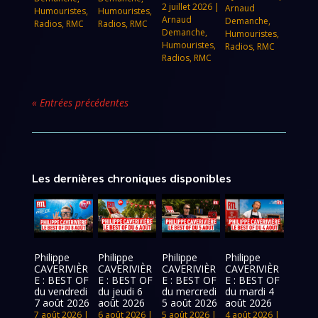
2 juillet 2026
|
Arnaud
Humouristes
,
Humouristes
,
Arnaud
Demanche
,
Radios
,
RMC
Radios
,
RMC
Demanche
,
Humouristes
,
Humouristes
,
Radios
,
RMC
Radios
,
RMC
« Entrées précédentes
Les dernières chroniques disponibles
Philippe
Philippe
Philippe
Philippe
CAVERIVIÈR
CAVERIVIÈR
CAVERIVIÈR
CAVERIVIÈR
E : BEST OF
E : BEST OF
E : BEST OF
E : BEST OF
du vendredi
du jeudi 6
du mercredi
du mardi 4
7 août 2026
août 2026
5 août 2026
août 2026
7 août 2026
|
6 août 2026
|
5 août 2026
|
4 août 2026
|