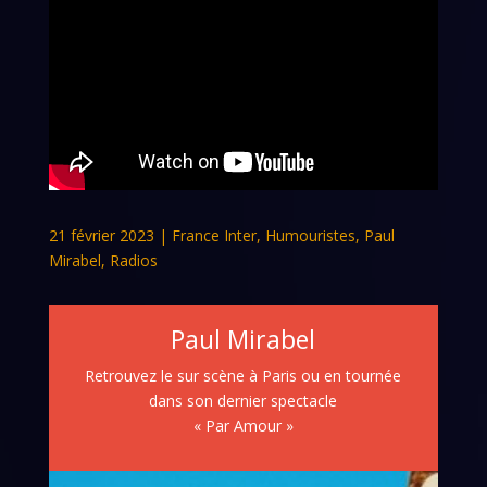
21 février 2023
|
France Inter
,
Humouristes
,
Paul
Mirabel
,
Radios
Paul Mirabel
Retrouvez le sur scène à Paris ou en tournée
dans son dernier spectacle
« Par Amour »