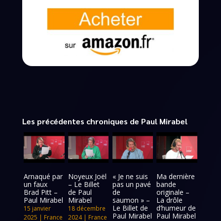
Les précédentes chroniques de Paul Mirabel
Arnaqué par
Noyeux Joël
« Je ne suis
Ma dernière
un faux
– Le Billet
pas un pavé
bande
Brad Pitt –
de Paul
de
originale –
Paul Mirabel
Mirabel
saumon » –
La drôle
Le Billet de
d’humeur de
15 janvier
18 décembre
Paul Mirabel
Paul Mirabel
2025
|
France
2024
|
France