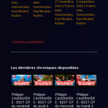
27 novembre
3 septembre
Inter
,
Inter
,
2024
|
France
2024
|
France
Humouristes
,
Humouristes
,
Inter
,
Inter
,
Paul Mirabel
,
Paul Mirabel
,
Humouristes
,
Humouristes
,
Radios
Radios
Paul Mirabel
,
Paul Mirabel
,
Radios
Radios
« Entrées précédentes
Les dernières chroniques disponibles
Philippe
Philippe
Philippe
Philippe
CAVERIVIÈR
CAVERIVIÈR
CAVERIVIÈR
CAVERIVIÈR
E : BEST OF
E : BEST OF
E : BEST OF
E : BEST OF
du vendredi
du jeudi 6
du mercredi
du mardi 4