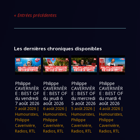
« Entrées précédentes
Les dernières chroniques disponibles
Philippe
Philippe
Philippe
Philippe
CAVERIVIÈR
CAVERIVIÈR
CAVERIVIÈR
CAVERIVIÈR
E : BEST OF
E : BEST OF
E : BEST OF
E : BEST OF
du vendredi
du jeudi 6
du mercredi
du mardi 4
7 août 2026
août 2026
5 août 2026
août 2026
7 août 2026
|
6 août 2026
|
5 août 2026
|
4 août 2026
|
Humouristes
,
Humouristes
,
Humouristes
,
Humouristes
,
Philippe
Philippe
Philippe
Philippe
Caverivière
,
Caverivière
,
Caverivière
,
Caverivière
,
Radios
,
RTL
Radios
,
RTL
Radios
,
RTL
Radios
,
RTL