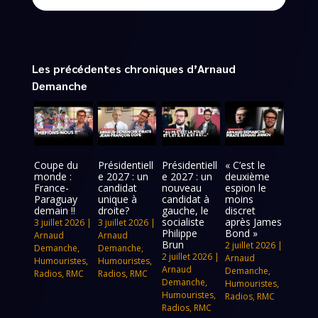
Les précédentes chroniques d’Arnaud
Demanche
Coupe du
Présidentiell
Présidentiell
« C’est le
monde :
e 2027 : un
e 2027 : un
deuxième
France-
candidat
nouveau
espion le
Paraguay
unique à
candidat à
moins
demain !!
droite?
gauche, le
discret
socialiste
après James
3 juillet 2026
|
3 juillet 2026
|
Philippe
Bond »
Arnaud
Arnaud
Brun
2 juillet 2026
|
Demanche
,
Demanche
,
2 juillet 2026
|
Arnaud
Humouristes
,
Humouristes
,
Arnaud
Demanche
,
Radios
,
RMC
Radios
,
RMC
Demanche
,
Humouristes
,
Humouristes
,
Radios
,
RMC
Radios
,
RMC