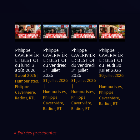
Philippe
Philippe
Philippe
Philippe
CAVERIVIÈR
CAVERIVIÈR
CAVERIVIÈR
CAVERIVIÈR
E : BEST OF
E : BEST OF
E : BEST OF
E : BEST OF
du lundi 3
du vendreid
du vendredi
du jeudi 30
août 2026
31 juillet
31 juillet
juillet 2026
2026
2026
3 août 2026
|
30 juillet 2026
31 juillet 2026
31 juillet 2026
Humouristes
,
|
|
|
Philippe
Humouristes
,
Humouristes
,
Humouristes
,
Caverivière
,
Philippe
Philippe
Philippe
Radios
,
RTL
Caverivière
,
Caverivière
,
Caverivière
,
Radios
,
RTL
Radios
,
RTL
Radios
,
RTL
« Entrées précédentes