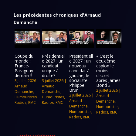
Les précédentes chroniques d’Arnaud
Demanche
Coupe du
Présidentiell
Présidentiell
« C’est le
monde :
e 2027 : un
e 2027 : un
deuxième
France-
candidat
nouveau
espion le
Paraguay
unique à
candidat à
moins
demain !!
droite?
gauche, le
discret
socialiste
après James
3 juillet 2026
|
3 juillet 2026
|
Philippe
Bond »
Arnaud
Arnaud
Brun
2 juillet 2026
|
Demanche
,
Demanche
,
2 juillet 2026
|
Arnaud
Humouristes
,
Humouristes
,
Arnaud
Demanche
,
Radios
,
RMC
Radios
,
RMC
Demanche
,
Humouristes
,
Humouristes
,
Radios
,
RMC
Radios
,
RMC