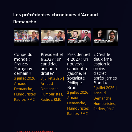
Les précédentes chroniques d’Arnaud
Demanche
Coupe du
Présidentiell
Présidentiell
« C’est le
monde :
e 2027 : un
e 2027 : un
deuxième
France-
candidat
nouveau
espion le
Paraguay
unique à
candidat à
moins
demain !!
droite?
gauche, le
discret
socialiste
après James
3 juillet 2026
|
3 juillet 2026
|
Philippe
Bond »
Arnaud
Arnaud
Brun
2 juillet 2026
|
Demanche
,
Demanche
,
2 juillet 2026
|
Arnaud
Humouristes
,
Humouristes
,
Arnaud
Demanche
,
Radios
,
RMC
Radios
,
RMC
Demanche
,
Humouristes
,
Humouristes
,
Radios
,
RMC
Radios
,
RMC