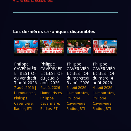
« Entrées précédentes
Les dernières chroniques disponibles
Philippe
Philippe
Philippe
Philippe
CAVERIVIÈR
CAVERIVIÈR
CAVERIVIÈR
CAVERIVIÈR
E : BEST OF
E : BEST OF
E : BEST OF
E : BEST OF
du vendredi
du jeudi 6
du mercredi
du mardi 4
7 août 2026
août 2026
5 août 2026
août 2026
7 août 2026
|
6 août 2026
|
5 août 2026
|
4 août 2026
|
Humouristes
,
Humouristes
,
Humouristes
,
Humouristes
,
Philippe
Philippe
Philippe
Philippe
Caverivière
,
Caverivière
,
Caverivière
,
Caverivière
,
Radios
,
RTL
Radios
,
RTL
Radios
,
RTL
Radios
,
RTL