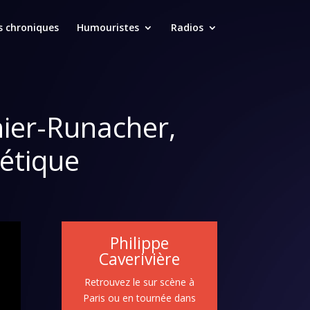
s chroniques
Humouristes
Radios
nier-Runacher,
gétique
Philippe
Caverivière
Retrouvez le sur scène à
Paris ou en tournée dans