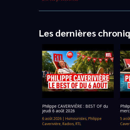
Les dernières chroni
Philippe CAVERIVIÈRE : BEST OF du
Phil
jeudi 6 août 2026
merc
6 août 2026
|
Humouristes
,
Philippe
5 aoû
Caverivière
,
Radios
,
RTL
Caver