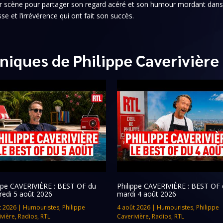
 sur scène pour partager son regard acéré et son humour mordant dan
sse et l’irrévérence qui ont fait son succès.
niques de Philippe Caverivière
ippe CAVERIVIÈRE : BEST OF du
Philippe CAVERIVIÈRE : BEST OF 
redi 5 août 2026
mardi 4 août 2026
t 2026
|
Humouristes
,
Philippe
4 août 2026
|
Humouristes
,
Philippe
ivière
,
Radios
,
RTL
Caverivière
,
Radios
,
RTL