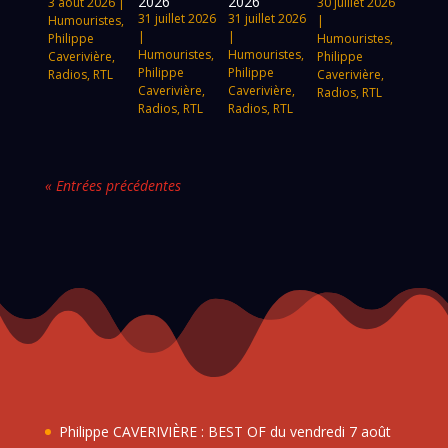
2026
2026
3 août 2026
|
30 juillet 2026
31 juillet 2026
31 juillet 2026
Humouristes
,
|
|
|
Philippe
Humouristes
,
Humouristes
,
Humouristes
,
Caverivière
,
Philippe
Philippe
Philippe
Radios
,
RTL
Caverivière
,
Caverivière
,
Caverivière
,
Radios
,
RTL
Radios
,
RTL
Radios
,
RTL
« Entrées précédentes
Philippe CAVERIVIÈRE : BEST OF du vendredi 7 août