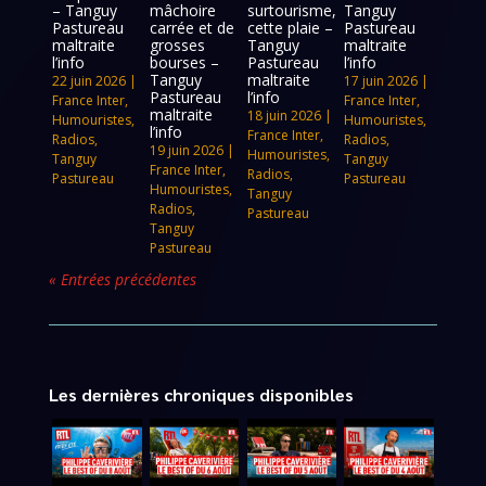
– Tanguy
mâchoire
surtourisme,
Tanguy
Pastureau
carrée et de
cette plaie –
Pastureau
maltraite
grosses
Tanguy
maltraite
l’info
bourses –
Pastureau
l’info
Tanguy
maltraite
22 juin 2026
|
17 juin 2026
|
Pastureau
l’info
France Inter
,
France Inter
,
maltraite
18 juin 2026
|
Humouristes
,
Humouristes
,
l’info
France Inter
,
Radios
,
Radios
,
19 juin 2026
|
Humouristes
,
Tanguy
Tanguy
France Inter
,
Radios
,
Pastureau
Pastureau
Humouristes
,
Tanguy
Radios
,
Pastureau
Tanguy
Pastureau
« Entrées précédentes
Les dernières chroniques disponibles