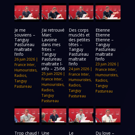
Je me
J’ai retrouvé
Des corps
Etienne
souviens –
Marc
musclés et
Etienne
Tanguy
Lavoine
des petites
Etienne –
Pastureau
dans mes
têtes –
Tanguy
maltraite
frites –
Tanguy
Pastureau
l’info
Tanguy
Pastureau
maltraite
Pastureau
maltraite
l’info
26 juin 2026
|
maltraite l-
l’info
23 juin 2026
|
France Inter
,
info – 25/06
24 juin 2026
|
France Inter
,
Humouristes
,
25 juin 2026
|
France Inter
,
Humouristes
,
Radios
,
France Inter
,
Humouristes
,
Radios
,
Tanguy
Humouristes
,
Radios
,
Tanguy
Pastureau
Radios
,
Tanguy
Pastureau
Tanguy
Pastureau
Pastureau
Trop chaud !
Une
Le
Du love –