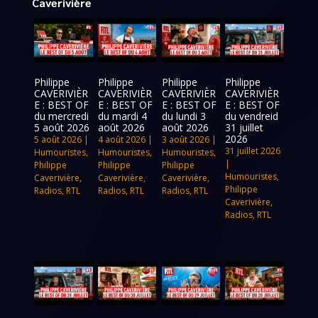
Caverivière
Philippe
Philippe
Philippe
Philippe
CAVERIVIÈR
CAVERIVIÈR
CAVERIVIÈR
CAVERIVIÈR
E : BEST OF
E : BEST OF
E : BEST OF
E : BEST OF
du mercredi
du mardi 4
du lundi 3
du vendreid
5 août 2026
août 2026
août 2026
31 juillet
2026
5 août 2026
|
4 août 2026
|
3 août 2026
|
31 juillet 2026
Humouristes
,
Humouristes
,
Humouristes
,
|
Philippe
Philippe
Philippe
Humouristes
,
Caverivière
,
Caverivière
,
Caverivière
,
Philippe
Radios
,
RTL
Radios
,
RTL
Radios
,
RTL
Caverivière
,
Radios
,
RTL