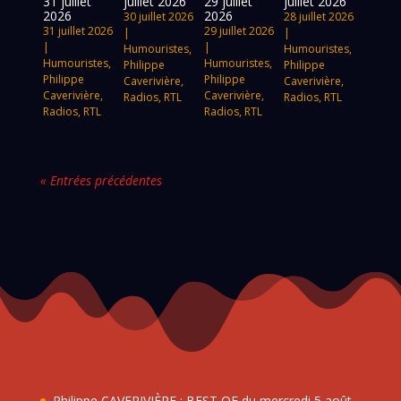
31 juillet
juillet 2026
29 juillet
juillet 2026
2026
2026
30 juillet 2026
28 juillet 2026
31 juillet 2026
29 juillet 2026
|
|
|
|
Humouristes
,
Humouristes
,
Humouristes
,
Humouristes
,
Philippe
Philippe
Philippe
Philippe
Caverivière
,
Caverivière
,
Caverivière
,
Caverivière
,
Radios
,
RTL
Radios
,
RTL
Radios
,
RTL
Radios
,
RTL
« Entrées précédentes
Philippe CAVERIVIÈRE : BEST OF du mercredi 5 août