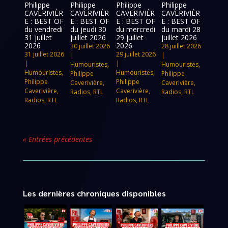
Philippe
Philippe
Philippe
Philippe
CAVERIVIÈR
CAVERIVIÈR
CAVERIVIÈR
CAVERIVIÈR
E : BEST OF
E : BEST OF
E : BEST OF
E : BEST OF
du vendredi
du jeudi 30
du mercredi
du mardi 28
31 juillet
juillet 2026
29 juillet
juillet 2026
2026
2026
30 juillet 2026
28 juillet 2026
31 juillet 2026
29 juillet 2026
|
|
|
|
Humouristes
,
Humouristes
,
Humouristes
,
Humouristes
,
Philippe
Philippe
Philippe
Philippe
Caverivière
,
Caverivière
,
Caverivière
,
Caverivière
,
Radios
,
RTL
Radios
,
RTL
Radios
,
RTL
Radios
,
RTL
« Entrées précédentes
Les dernières chroniques disponibles