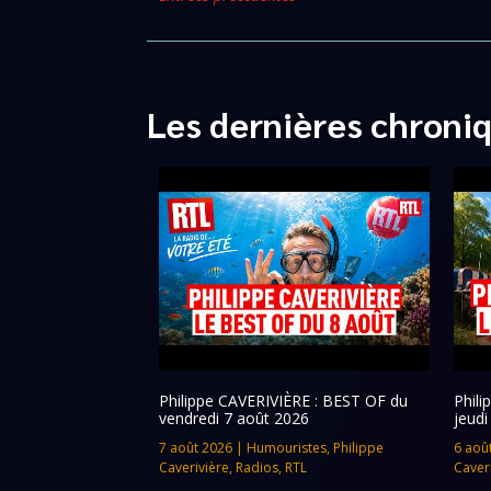
Les dernières chroni
Philippe CAVERIVIÈRE : BEST OF du
Phil
vendredi 7 août 2026
jeudi
7 août 2026
|
Humouristes
,
Philippe
6 aoû
Caverivière
,
Radios
,
RTL
Caver