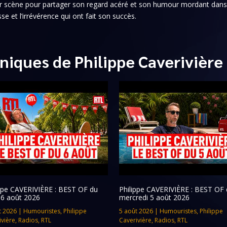
 sur scène pour partager son regard acéré et son humour mordant dan
sse et l’irrévérence qui ont fait son succès.
niques de Philippe Caverivière
ippe CAVERIVIÈRE : BEST OF du
Philippe CAVERIVIÈRE : BEST OF 
 6 août 2026
mercredi 5 août 2026
t 2026
|
Humouristes
,
Philippe
5 août 2026
|
Humouristes
,
Philippe
ivière
,
Radios
,
RTL
Caverivière
,
Radios
,
RTL