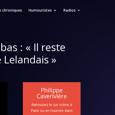
s chroniques
Humouristes
Radios
as : « Il reste
 Lelandais »
Philippe
Caverivière
Retrouvez le sur scène à
Paris ou en tournée dans