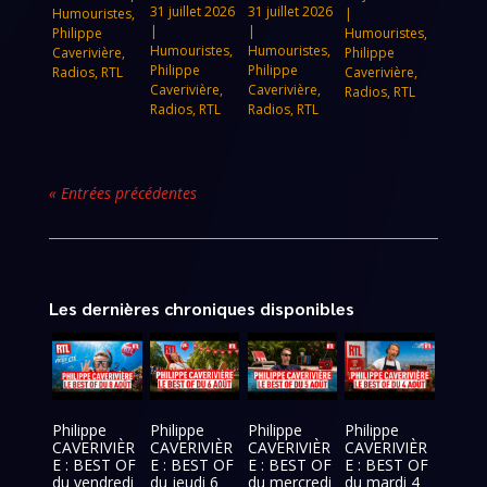
31 juillet 2026
31 juillet 2026
Humouristes
,
|
|
|
Philippe
Humouristes
,
Humouristes
,
Humouristes
,
Caverivière
,
Philippe
Philippe
Philippe
Radios
,
RTL
Caverivière
,
Caverivière
,
Caverivière
,
Radios
,
RTL
Radios
,
RTL
Radios
,
RTL
« Entrées précédentes
Les dernières chroniques disponibles
Philippe
Philippe
Philippe
Philippe
CAVERIVIÈR
CAVERIVIÈR
CAVERIVIÈR
CAVERIVIÈR
E : BEST OF
E : BEST OF
E : BEST OF
E : BEST OF
du vendredi
du jeudi 6
du mercredi
du mardi 4