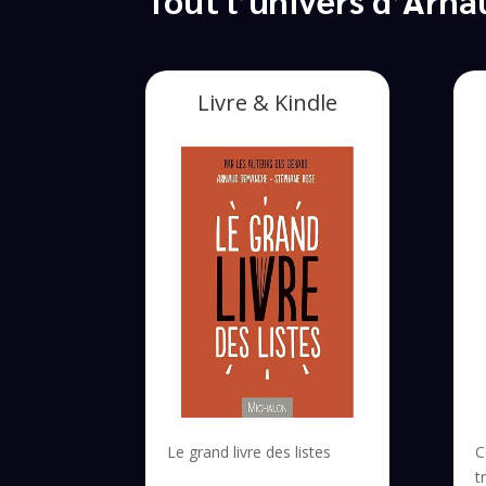
Livre & Kindle
Le grand livre des listes
C
t