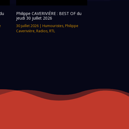
du
Philippe CAVERIVIÈRE : BEST OF du
jeudi 30 juillet 2026
e
30 juillet 2026
|
Humouristes
,
Philippe
Caverivière
,
Radios
,
RTL