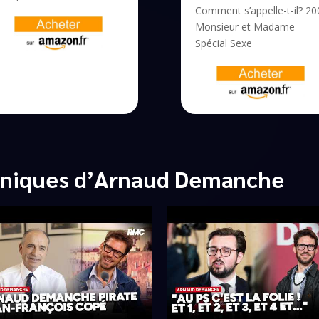
Comment s’appelle-t-il? 20
Monsieur et Madame
Spécial Sexe
oniques d’Arnaud Demanche