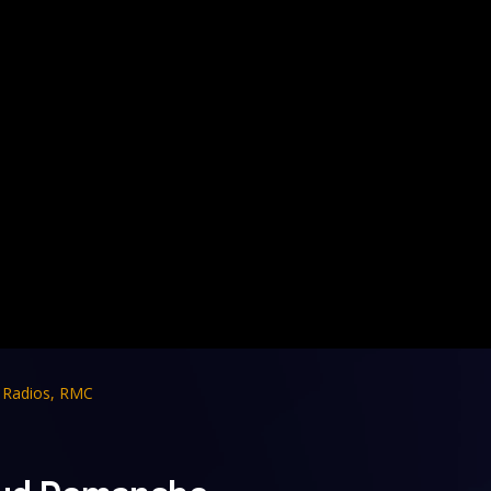
,
Radios
,
RMC
naud Demanche