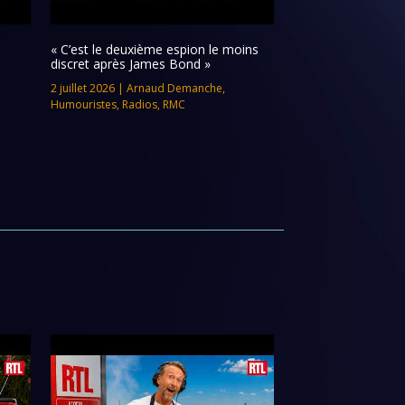
« C’est le deuxième espion le moins
discret après James Bond »
2 juillet 2026
|
Arnaud Demanche
,
Humouristes
,
Radios
,
RMC