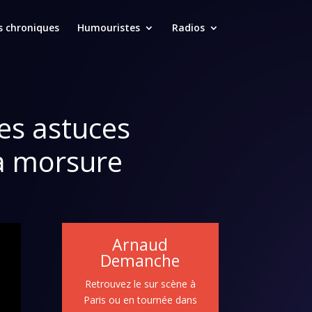
s chroniques
Humouristes
Radios
les astuces
a morsure
Arnaud
Demanche
Retrouvez le sur scène à
Paris ou en tournée dans