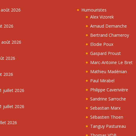
7 août 2026
Humouristes
Alex Vizorek
ût 2026
Arnaud Demanche
Bertrand Chameroy
5 août 2026
Elodie Poux
Gaspard Proust
oût 2026
Marc-Antoine Le Bret
Mathieu Madénian
ût 2026
Paul Mirabel
Philippe Caverivière
 juillet 2026
Sandrine Sarroche
 juillet 2026
Sebastian Marx
Sébastien Thoen
llet 2026
Tanguy Pastureau
Thomas VDB