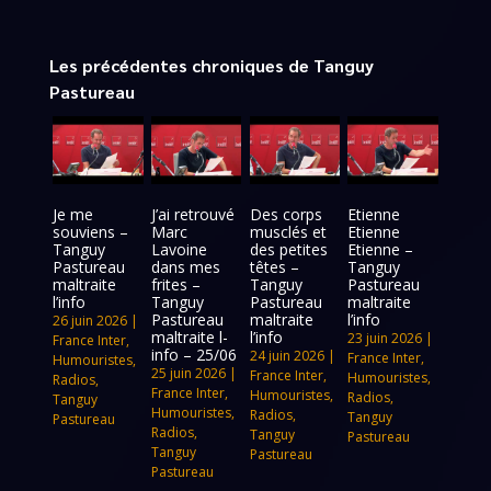
Les précédentes chroniques de Tanguy
Pastureau
Je me
J’ai retrouvé
Des corps
Etienne
souviens –
Marc
musclés et
Etienne
Tanguy
Lavoine
des petites
Etienne –
Pastureau
dans mes
têtes –
Tanguy
maltraite
frites –
Tanguy
Pastureau
l’info
Tanguy
Pastureau
maltraite
Pastureau
maltraite
l’info
26 juin 2026
|
maltraite l-
l’info
23 juin 2026
|
France Inter
,
info – 25/06
24 juin 2026
|
France Inter
,
Humouristes
,
25 juin 2026
|
France Inter
,
Humouristes
,
Radios
,
France Inter
,
Humouristes
,
Radios
,
Tanguy
Humouristes
,
Radios
,
Tanguy
Pastureau
Radios
,
Tanguy
Pastureau
Tanguy
Pastureau
Pastureau