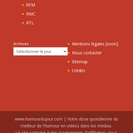
RFM
RMC
RTL
Archives
Mentions légales [soon]
Nous contacter
Sitemap
Crédits
www.humourdujour.com | Votre dose quotidienne du
meilleur de l'humour en vidéos dans les médias.
Le site participe à des programmes d'affiliation, nous