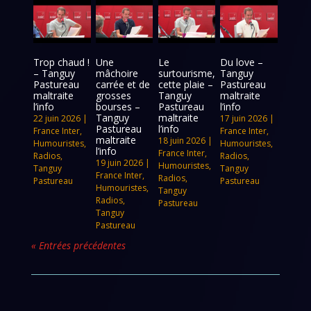
Trop chaud !
Une
Le
Du love –
– Tanguy
mâchoire
surtourisme,
Tanguy
Pastureau
carrée et de
cette plaie –
Pastureau
maltraite
grosses
Tanguy
maltraite
l’info
bourses –
Pastureau
l’info
Tanguy
maltraite
22 juin 2026
|
17 juin 2026
|
Pastureau
l’info
France Inter
,
France Inter
,
maltraite
18 juin 2026
|
Humouristes
,
Humouristes
,
l’info
France Inter
,
Radios
,
Radios
,
19 juin 2026
|
Humouristes
,
Tanguy
Tanguy
France Inter
,
Radios
,
Pastureau
Pastureau
Humouristes
,
Tanguy
Radios
,
Pastureau
Tanguy
Pastureau
« Entrées précédentes