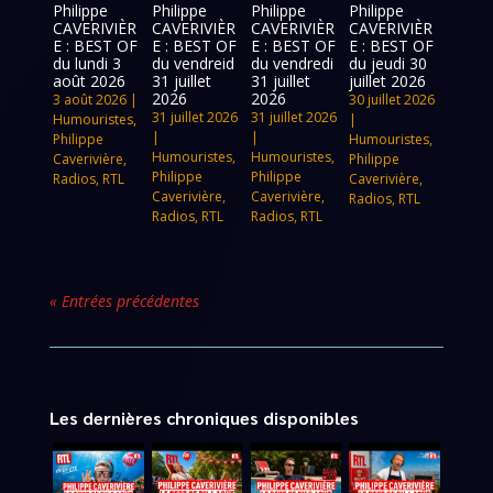
Philippe
Philippe
Philippe
Philippe
CAVERIVIÈR
CAVERIVIÈR
CAVERIVIÈR
CAVERIVIÈR
E : BEST OF
E : BEST OF
E : BEST OF
E : BEST OF
du lundi 3
du vendreid
du vendredi
du jeudi 30
août 2026
31 juillet
31 juillet
juillet 2026
2026
2026
3 août 2026
|
30 juillet 2026
31 juillet 2026
31 juillet 2026
Humouristes
,
|
|
|
Philippe
Humouristes
,
Humouristes
,
Humouristes
,
Caverivière
,
Philippe
Philippe
Philippe
Radios
,
RTL
Caverivière
,
Caverivière
,
Caverivière
,
Radios
,
RTL
Radios
,
RTL
Radios
,
RTL
« Entrées précédentes
Les dernières chroniques disponibles