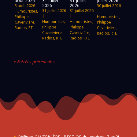
août 2026
31 juillet
31 juillet
juillet 2026
2026
2026
3 août 2026
|
30 juillet 2026
31 juillet 2026
31 juillet 2026
Humouristes
,
|
|
|
Philippe
Humouristes
,
Humouristes
,
Humouristes
,
Caverivière
,
Philippe
Philippe
Philippe
Radios
,
RTL
Caverivière
,
Caverivière
,
Caverivière
,
Radios
,
RTL
Radios
,
RTL
Radios
,
RTL
« Entrées précédentes
Philippe CAVERIVIÈRE : BEST OF du vendredi 7 août